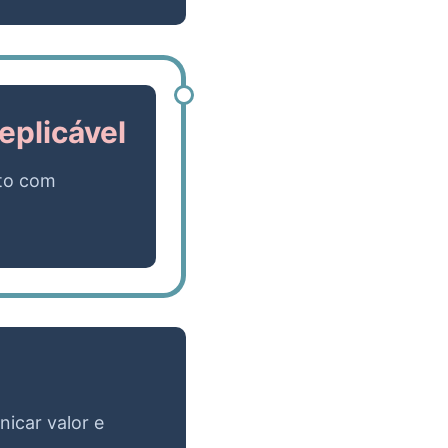
eplicável
nto com
icar valor e