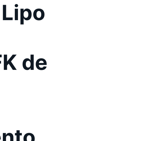
 Lipo
FK de
ento