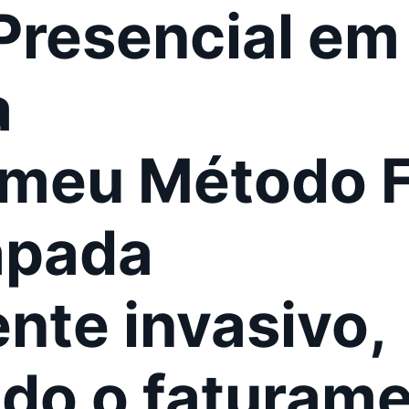
Presencial em
a
 meu Método 
apada
nte invasivo
,
do o faturam