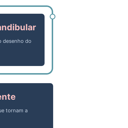
andibular
do desenho do
ente
ue tornam a