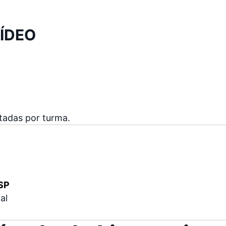
VÍDEO
tadas por turma.
/SP
al