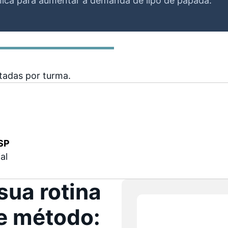
ínica para aumentar a demanda de lipo de papada.
tadas por turma.
/SP
al
sua rotina
e método: