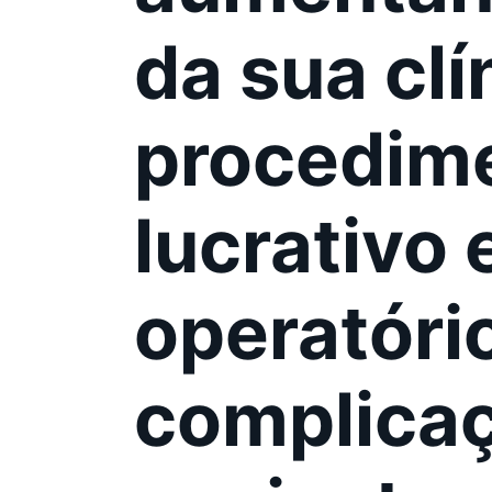
da sua clí
procedime
lucrativo
operatóri
complicaç