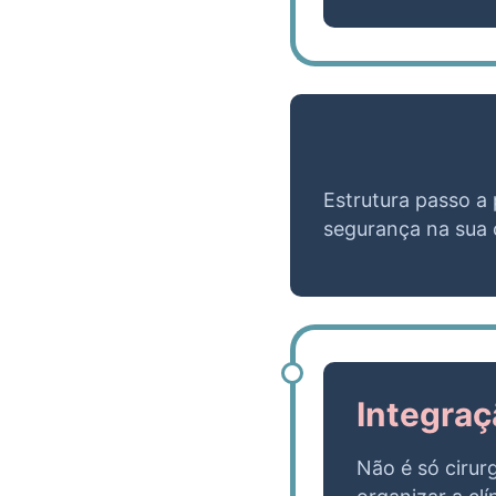
Estrutura passo a
segurança na sua c
Integraç
Não é só cirur