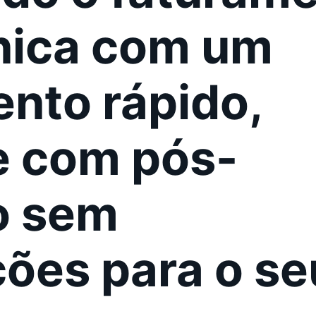
nica
com um
nto rápido,
 e com pós-
o sem
ões para o se