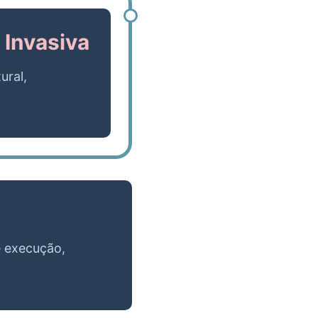
Invasiva
ural,
e execução,