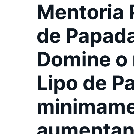
Mentoria 
de Papad
Domine o
Lipo de P
minimame
aumentan